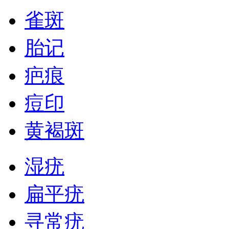
雀斑
胎记
疤痕
痘印
黄褐斑
湿疣
扁平疣
寻常疣