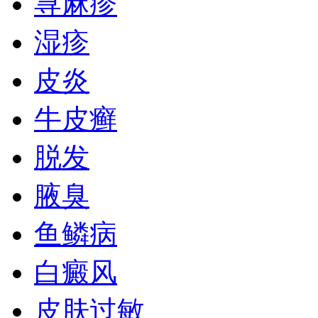
荨麻疹
湿疹
皮炎
牛皮癣
脱发
腋臭
鱼鳞病
白癜风
皮肤过敏