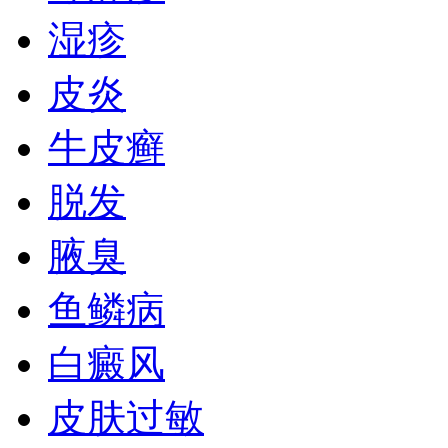
湿疹
皮炎
牛皮癣
脱发
腋臭
鱼鳞病
白癜风
皮肤过敏