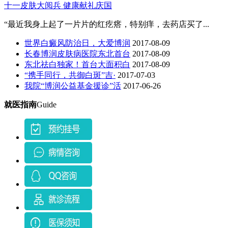
十一皮肤大阅兵 健康献礼庆国
“最近我身上起了一片片的红疙瘩，特别痒，去药店买了...
世界白癜风防治日，大爱博润
2017-08-09
长春博润皮肤病医院东北首台
2017-08-09
东北祛白独家！首台大面积白
2017-08-09
“携手同行，共御白斑”吉·
2017-07-03
我院“博润公益基金援诊”活
2017-06-26
就医指南
Guide