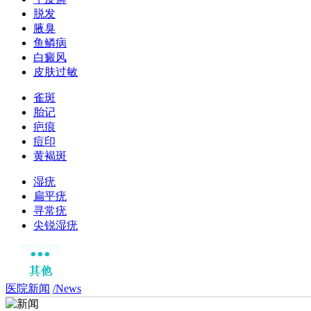
脱发
腋臭
鱼鳞病
白癜风
皮肤过敏
雀斑
胎记
疤痕
痘印
黄褐斑
湿疣
扁平疣
寻常疣
尖锐湿疣
医院新闻
/News