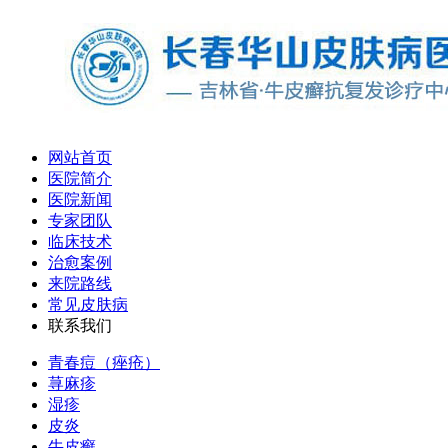
网站首页
医院简介
医院新闻
专家团队
临床技术
治愈案例
来院路线
常见皮肤病
联系我们
青春痘（痤疮）
荨麻疹
湿疹
皮炎
牛皮癣