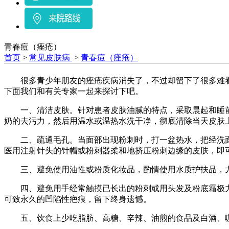
青春痘（痤疮）
首页
>
常见皮肤病
>
青春痘（痤疮）
很多青少年朋友的痤疮疾病消失了，不过却留下了很多难看的
下面我们和有关专家一起来探讨下吧。
一、清洁皮肤。针对患者皮肤油腻的特点，采取晨起和睡前交
奶的去污力，然后用温水或温热水洗干净，彻底清除当天皮肤上
二、疏通毛孔。当面部出现粉刺时，打一盆热水，把经洗面奶
医用注射针头的针帽或粉刺器柔和地挤压粉刺边缘的皮肤，即
三、避免使用油性或粉质化妆品，酌情使用水质护扶品，尤
四、避免用手经常触摸已长出的粉刺或用头发及粉底霜极力
可致永久的凹陷性疤痕，留下终身遗憾。
五、饮食上少吃脂肪、高糖、辛辣、油煎的食品及白酒、咖