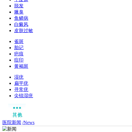
脱发
腋臭
鱼鳞病
白癜风
皮肤过敏
雀斑
胎记
疤痕
痘印
黄褐斑
湿疣
扁平疣
寻常疣
尖锐湿疣
医院新闻
/News