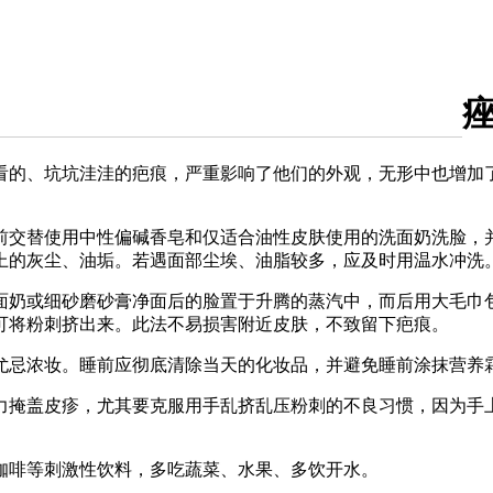
、坑坑洼洼的疤痕，严重影响了他们的外观，无形中也增加了
替使用中性偏碱香皂和仅适合油性皮肤使用的洗面奶洗脸，并用
的灰尘、油垢。若遇面部尘埃、油脂较多，应及时用温水冲洗。
或细砂磨砂膏净面后的脸置于升腾的蒸汽中，而后用大毛巾包
可将粉刺挤出来。此法不易损害附近皮肤，不致留下疤痕。
忌浓妆。睡前应彻底清除当天的化妆品，并避免睡前涂抹营养霜
掩盖皮疹，尤其要克服用手乱挤乱压粉刺的不良习惯，因为手上
啡等刺激性饮料，多吃蔬菜、水果、多饮开水。