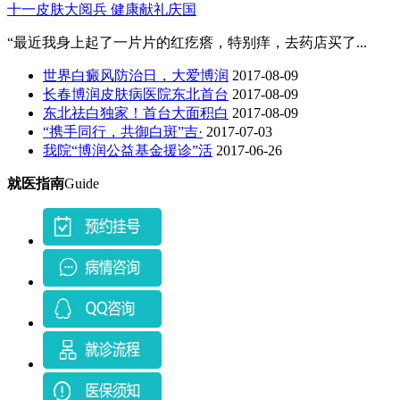
十一皮肤大阅兵 健康献礼庆国
“最近我身上起了一片片的红疙瘩，特别痒，去药店买了...
世界白癜风防治日，大爱博润
2017-08-09
长春博润皮肤病医院东北首台
2017-08-09
东北祛白独家！首台大面积白
2017-08-09
“携手同行，共御白斑”吉·
2017-07-03
我院“博润公益基金援诊”活
2017-06-26
就医指南
Guide