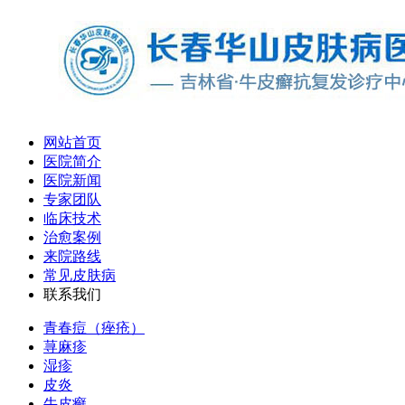
网站首页
医院简介
医院新闻
专家团队
临床技术
治愈案例
来院路线
常见皮肤病
联系我们
青春痘（痤疮）
荨麻疹
湿疹
皮炎
牛皮癣