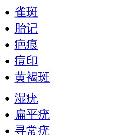
雀斑
胎记
疤痕
痘印
黄褐斑
湿疣
扁平疣
寻常疣