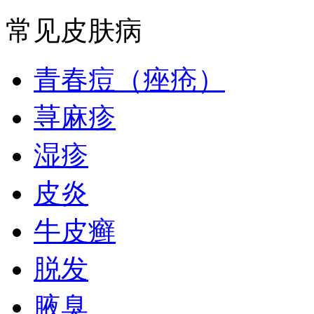
常见皮肤病
青春痘（痤疮）
荨麻疹
湿疹
皮炎
牛皮癣
脱发
腋臭