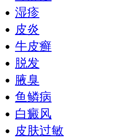
湿疹
皮炎
牛皮癣
脱发
腋臭
鱼鳞病
白癜风
皮肤过敏