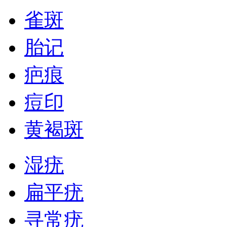
雀斑
胎记
疤痕
痘印
黄褐斑
湿疣
扁平疣
寻常疣