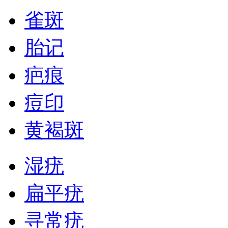
雀斑
胎记
疤痕
痘印
黄褐斑
湿疣
扁平疣
寻常疣