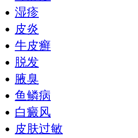
湿疹
皮炎
牛皮癣
脱发
腋臭
鱼鳞病
白癜风
皮肤过敏